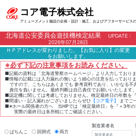
コア電子株式会社
アミューズメント施設の企画・設計・施工、およびアフターサービス
北海道公安委員会遊技機検定結果
UPDATE :
2026年07月28日
ＨＰアドレスが変わりました。【お気に入り】の変更
をお願いします。
※必ず下記の注意事項をお読みください。
■記載の資料は「北海道警察ホームページ」より入力しており
■情報の記載には入力漏れの無いよう細心の注意を払っておりま
ですので、こちらはあくまでも 参考資料であり、いかなる不
責任を負いません。最終判断は自己責任でお願いいたします
■認定機に関しては考慮しておりません。検定最終日の年数を『
■間違い・記入漏れがございましたらぜひ
【コア電子】
までご
■※ホール関係者の方へ 当HPでは「検定最終日」を『＋3年
実際の最終日は各所轄にてご確認ください。
製造業者名
ぱちんこ
回胴式
両方