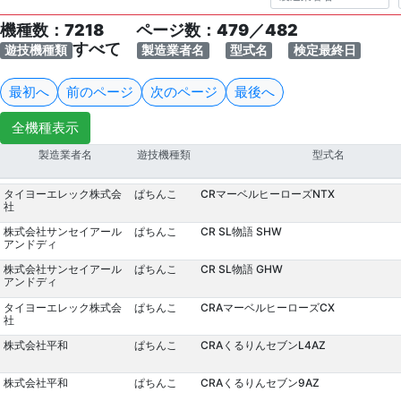
機種数：
7218 ページ数：479／482
すべて
遊技機種類
製造業者名
型式名
検定最終日
最初へ
前のページ
次のページ
最後へ
全機種表示
製造業者名
遊技機種類
型式名
タイヨーエレック株式会
ぱちんこ
CRマーベルヒーローズNTX
社
株式会社サンセイアール
ぱちんこ
CR SL物語 SHW
アンドディ
株式会社サンセイアール
ぱちんこ
CR SL物語 GHW
アンドディ
タイヨーエレック株式会
ぱちんこ
CRAマーベルヒーローズCX
社
株式会社平和
ぱちんこ
CRAくるりんセブンL4AZ
株式会社平和
ぱちんこ
CRAくるりんセブン9AZ